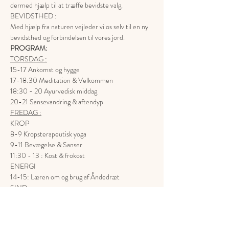
dermed hjælp til at træffe bevidste valg.
BEVIDSTHED :
Med hjælp fra naturen vejleder vi os selv til en ny 
bevidsthed og forbindelsen til vores jord.
PROGRAM:
TORSDAG :
15-17 Ankomst og hygge
17-18:30 Meditation & Velkommen
18:30 - 20 Ayurvedisk middag
20-21 Sansevandring & aftendyp
FREDAG :
KROP
8-9 Kropsterapeutisk yoga
9-11 Bevægelse & Sanser
11:30 - 13 : Kost & frokost
ENERGI
14-15: Læren om og brug af Åndedræt
SIND
16-17: Læren om og brugen af Mentaltræning
17-18 Sund aperitif på engen
18.00-19 Middag i naturomgivelser midt i 