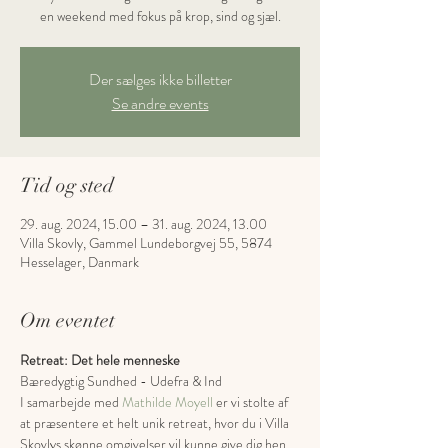
en weekend med fokus på krop, sind og sjæl.
Der sælges ikke billetter
Se andre events
Tid og sted
29. aug. 2024, 15.00 – 31. aug. 2024, 13.00
Villa Skovly, Gammel Lundeborgvej 55, 5874
Hesselager, Danmark
Om eventet
Retreat: Det hele menneske
Bæredygtig Sundhed - Udefra & Ind
I samarbejde med 
Mathilde Moyell
 er vi stolte af 
at præsentere et helt unik retreat, hvor du i Villa 
Skovlys skønne omgivelser vil kunne give dig hen 