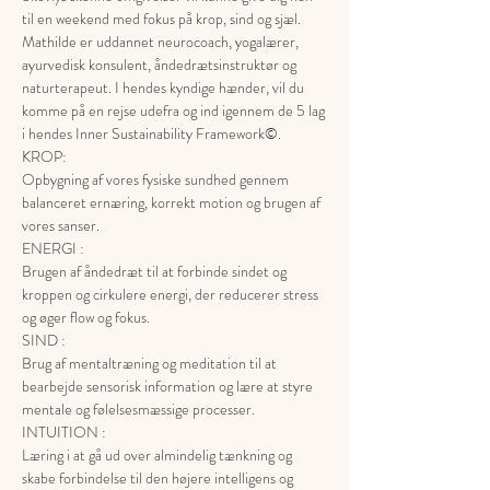
til en weekend med fokus på krop, sind og sjæl.
Mathilde er uddannet neurocoach, yogalærer, 
ayurvedisk konsulent, åndedrætsinstruktør og 
naturterapeut. I hendes kyndige hænder, vil du 
komme på en rejse udefra og ind igennem de 5 lag 
i hendes Inner Sustainability Framework©.
KROP:
Opbygning af vores fysiske sundhed gennem 
balanceret ernæring, korrekt motion og brugen af 
vores sanser.
ENERGI :
Brugen af åndedræt til at forbinde sindet og 
kroppen og cirkulere energi, der reducerer stress 
og øger flow og fokus.
SIND :
Brug af mentaltræning og meditation til at 
bearbejde sensorisk information og lære at styre 
mentale og følelsesmæssige processer.
INTUITION :
Læring i at gå ud over almindelig tænkning og 
skabe forbindelse til den højere intelligens og 