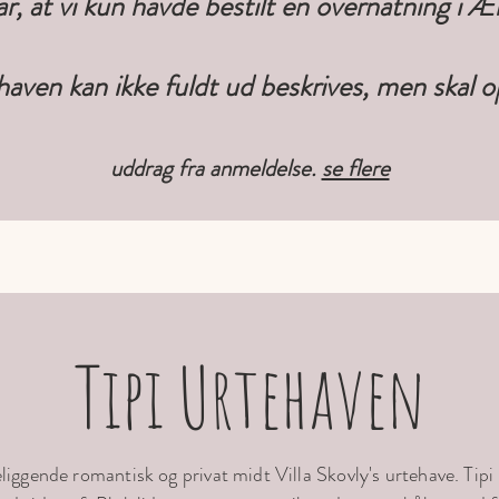
ar, at vi kun havde bestilt én overnatning i Æ
haven kan ikke fuldt ud beskrives, men skal op
uddrag fra anme
ldelse.
se flere
Tipi Urtehaven
eliggende romantisk og privat midt Villa Skovly's urtehave. Ti