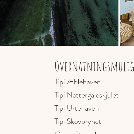
Overnatningsmulig
Tipi Æblehaven
Tipi N
attergaleskjulet
Tipi Urtehaven
Tipi Skovbrynet