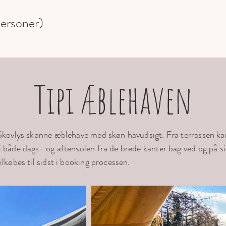
personer)
Tipi Æblehaven
a Skovlys skønne æblehave med skøn havudsigt. Fra terrassen k
i både dags- og aftensolen fra de brede kanter bag ved og på sid
ilkøbes til sidst i booking processen.