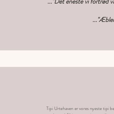
..."Det eneste vi fortrød v
..."Æble
Tipi Urtehaven er vores nyeste tipi b