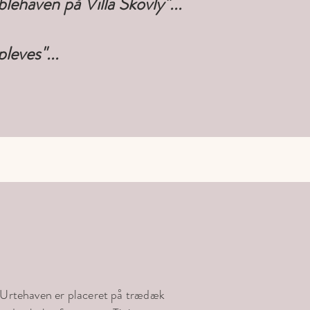
blehaven på Villa Skovly"...
leves"...
pi Urtehaven er placeret på trædæk